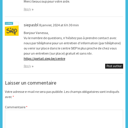
Merci beaucoup pour votre aide.
Reply
↓
siepasbl
8 janvier, 2024 at 6 h 30 min
Bonjour Vanessa,
Vu le nombre de questions, n’hésitez pas à prendre contact avec
nous par téléphone pour un entretien d’information (par téléphone)
ou venir sur place dans le centre SIEP le plus proche de chez vous
pour un entretien (sur place) gratuit et sans rdv.
https://portail.siep.be/centre
Reply
↓
Post author
Laisser un commentaire
Votre adresse e-mail ne sera pas publiée.
Les champs obligatoires sont indiqués
avec
*
Commentaire
*