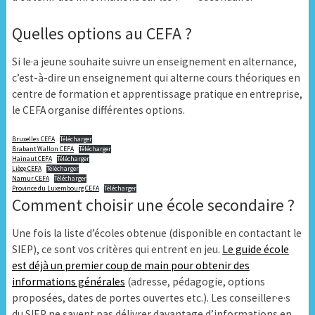
Quelles options au CEFA ?
Si le·a jeune souhaite suivre un enseignement en alternance,
c’est-à-dire un enseignement qui alterne cours théoriques en
centre de formation et apprentissage pratique en entreprise,
le CEFA organise différentes options.
Bruxelles CEFA
Télécharger
Brabant Wallon CEFA
Télécharger
Hainaut CEFA
Télécharger
Liège CEFA
Télécharger
Namur CEFA
Télécharger
Province du Luxembourg CEFA
Télécharger
Comment choisir une école secondaire ?
Une fois la liste d’écoles obtenue (disponible en contactant le
SIEP), ce sont vos critères qui entrent en jeu.
Le guide école
est déjà un premier coup de main pour obtenir des
informations générales
(adresse, pédagogie, options
proposées, dates de portes ouvertes etc.). Les conseiller·e·s
du SIEP ne savent pas délivrer davantage d’informations en