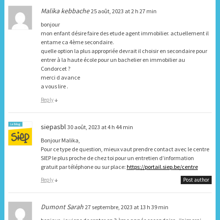
Malika kebbache
25 août, 2023 at 2 h 27 min
bonjour
mon enfant désire faire des etude agent immobilier. actuellement il
entame ca 4ème secondaire.
quelle option la plus appropriée devrait il choisir en secondaire pour
entrer à la haute école pour un bachelier en immobilier au
Condorcet ?
merci d avance
a vous lire .
Reply
↓
siepasbl
30 août, 2023 at 4 h 44 min
Bonjour Malika,
Pour ce type de question, mieux vaut prendre contact avec le centre
SIEP le plus proche de chez toi pour un entretien d’information
gratuit par téléphone ou sur place:
https://portail.siep.be/centre
Reply
↓
Post author
Dumont Sarah
27 septembre, 2023 at 13 h 39 min