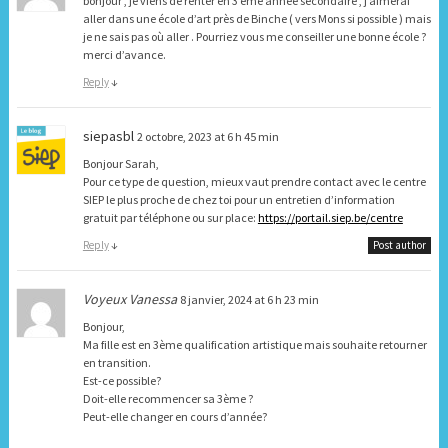
bonjour , je viens de renter en 3 ème année secondaire , j’aimerai
aller dans une école d’art près de Binche ( vers Mons si possible ) mais
je ne sais pas où aller . Pourriez vous me conseiller une bonne école ?
merci d’avance.
Reply
↓
siepasbl
2 octobre, 2023 at 6 h 45 min
Bonjour Sarah,
Pour ce type de question, mieux vaut prendre contact avec le centre
SIEP le plus proche de chez toi pour un entretien d’information
gratuit par téléphone ou sur place:
https://portail.siep.be/centre
Reply
↓
Post author
Voyeux Vanessa
8 janvier, 2024 at 6 h 23 min
Bonjour,
Ma fille est en 3ème qualification artistique mais souhaite retourner
en transition.
Est-ce possible?
Doit-elle recommencer sa 3ème ?
Peut-elle changer en cours d’année?