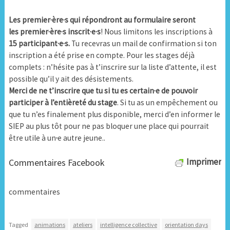
Les premier·ère·s qui répondront au formulaire seront
les premier·ère·s inscrit·e·s
! Nous limitons les inscriptions à
15 participant·e·s.
Tu recevras un mail de confirmation si ton
inscription a été prise en compte. Pour les stages déjà
complets : n’hésite pas à t’inscrire sur la liste d’attente, il est
possible qu’il y ait des désistements.
Merci de ne t’inscrire que tu si tu es certain·e de pouvoir
participer à l’entièreté du stage
. Si tu as un empêchement ou
que tu n’es finalement plus disponible, merci d’en informer le
SIEP au plus tôt pour ne pas bloquer une place qui pourrait
être utile à un
·
e autre jeune..
Imprimer
Commentaires Facebook
commentaires
Tagged
animations
ateliers
intelligence collective
orientation days