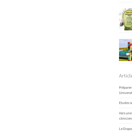
Articl
Préparer
Universi
Etudes s
Vers une
clinicien
Le Dispo