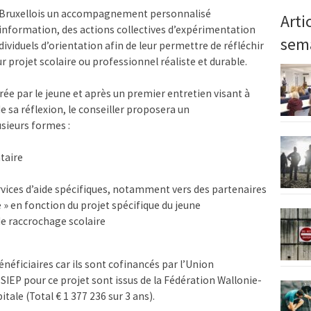
s Bruxellois un accompagnement personnalisé
Arti
information, des actions collectives d’expérimentation
sem
dividuels d’orientation afin de leur permettre de réfléchir
ur projet scolaire ou professionnel réaliste et durable.
ée par le jeune et après un premier entretien visant à
e sa réflexion, le conseiller proposera un
ieurs formes :
taire
rvices d’aide spécifiques, notamment vers des partenaires
te » en fonction du projet spécifique du jeune
 de raccrochage scolaire
énéficiaires car ils sont cofinancés par l’Union
IEP pour ce projet sont issus de la Fédération Wallonie-
tale (Total € 1 377 236 sur 3 ans).