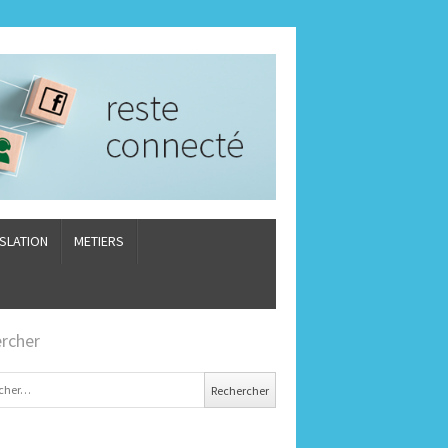
ISLATION
METIERS
rcher
er :