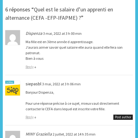
6 réponses “
Quel est le salaire d’un apprenti en
alternance (CEFA -EFP-IFAPME) ?
”
Dispenza
3 mai, 2022 at 3 h 00 min
Ma fille est en 3ème année d apprentissage.
J’aurais aimer savoir quel salaire elle aura quand elle fera son
patronat.
Bien à vous
Reply
↓
siepasbl
3 mai, 2022 at 3 h 06 min
Bonjour Dispenza,
Pour une réponse précise à ce sujet, mieux vaut directement
contacter le CEFA dans lequel est inscrite votre fille.
Reply
↓
Post author
MINY Graziella
2 juillet, 2022 at 14 h 35 min