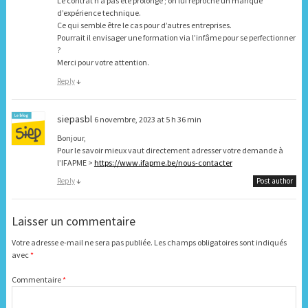
Le contrat n’a pas été prolongé ; on lui reproche un manque
d’expérience technique.
Ce qui semble être le cas pour d’autres entreprises.
Pourrait il envisager une formation via l’infâme pour se perfectionner
?
Merci pour votre attention.
Reply
↓
siepasbl
6 novembre, 2023 at 5 h 36 min
Bonjour,
Pour le savoir mieux vaut directement adresser votre demande à
l’IFAPME >
https://www.ifapme.be/nous-contacter
Reply
↓
Post author
Laisser un commentaire
Votre adresse e-mail ne sera pas publiée.
Les champs obligatoires sont indiqués
avec
*
Commentaire
*