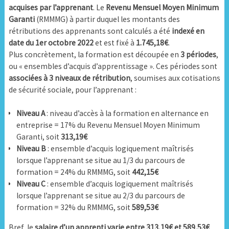
acquises par l’apprenant
. Le
Revenu Mensuel Moyen Minimum
Garanti
(RMMMG) à partir duquel les montants des
rétributions des apprenants sont calculés a été
indexé en
date du 1er octobre 2022
et est fixé à
1.745,18€
.
Plus concrètement, la formation est découpée en
3 périodes
,
ou « ensembles d’acquis d’apprentissage ». Ces périodes sont
associées à 3 niveaux de rétribution
, soumises aux cotisations
de sécurité sociale, pour l’apprenant :
Niveau A
: niveau d’accès à la formation en alternance en
entreprise = 17% du Revenu Mensuel Moyen Minimum
Garanti, soit
313,19€
Niveau B
: ensemble d’acquis logiquement maîtrisés
lorsque l’apprenant se situe au 1/3 du parcours de
formation = 24% du RMMMG, soit
442,15€
Niveau C
: ensemble d’acquis logiquement maîtrisés
lorsque l’apprenant se situe au 2/3 du parcours de
formation = 32% du RMMMG, soit
589,53€
Bref, le
salaire d’un apprenti varie entre 313,19€ et 589,53€