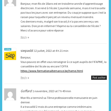
Bonjour, mon fils de 18ans est en troisième année d’apprentissage
électricien. Il se rend à l’école 1 journée semaine, mais il ne travaille
pas tous les jours avec son entreprise. Du coup je suppose que c’est la
raison pour laquelle il perçoit un revenu mensuel moindre.
Ces derniers mois, malgré son travail,il n’a pas encore reçu ses
salaires. Dois je en informer l’ifapme ou la conseillère de l’école ?
Merci d’avance pour votre réponse
Reply
↓
siepasbl
12 juillet, 2022 at 4 h 21 min
Bonjour,
Vous pouvez en effet vous renseigner à ce sujet auprès de l’IFAPME, la
conseillère de l’école ou encore l’OFFA
https://www.formationalternance.be/home.html
Reply
↓
Post author
Goffard
1 novembre, 2023 at 7 h 49 min
Mon fils a terminé sa 7ème professionnelle menuiserie en juin
dernier.
Il a travaillé 2 mois ds une entreprise comme intérimaire.