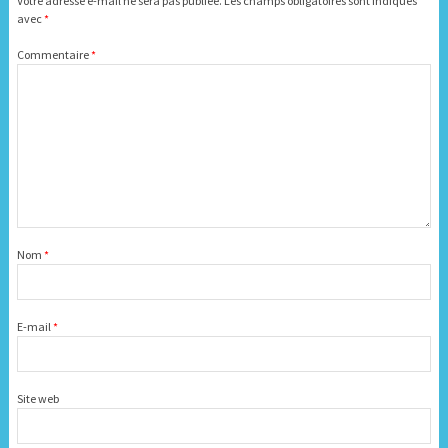
Votre adresse e-mail ne sera pas publiée.
Les champs obligatoires sont indiqués
avec
*
Commentaire
*
Nom
*
E-mail
*
Site web