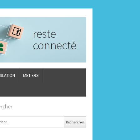
ISLATION
METIERS
rcher
er :