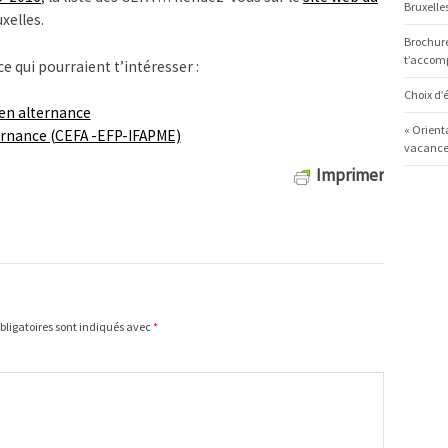
Bruxelles
xelles.
Brochure
t’accom
ce qui pourraient t’intéresser :
Choix d’é
en alternance
« Orient
lternance (CEFA -EFP-IFAPME)
vacances
Imprimer
ligatoires sont indiqués avec
*