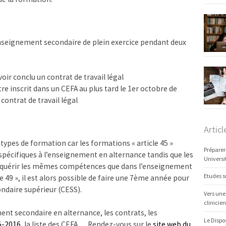
’enseignement secondaire de plein exercice pendant deux
voir conclu un contrat de travail légal
tre inscrit dans un CEFA au plus tard le 1er octobre de
 contrat de travail légal
Articl
2 types de formation car les formations « article 45 »
Préparer
pécifiques à l’enseignement en alternance tandis que les
Universi
acquérir les mêmes compétences que dans l’enseignement
Etudes s
cle 49 », il est alors possible de faire une 7ème année pour
ondaire supérieur (CESS).
Vers une
clinicien
ent secondaire en alternance, les contrats, les
Le Dispo
5-2016
, la liste des CEFA … Rendez-vous sur le
site web du