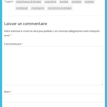
Tagged
chercheurs d'emploi
coaching
emploi
mentee
mentor
mentorat
mentoring
recherche d'emploi
Laisser un commentaire
Votre adresse e-mail ne sera pas publiée.
Les champs obligatoires sont indiqués
avec
*
Commentaire
*
Nom
*