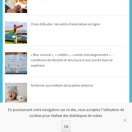
Choix d’études : les outils d’orientation en ligne
« Bloc annuel », « crédits », « unités d’enseignement »…
conditions de réussite et structure d’une année dans le
supérieur
Se former aux métiers de la petite enfance
En poursuivant votre navigation sur ce site, vous acceptez l’utilisation de
cookies pour réaliser des statistiques de visites.
« Orientation days » : des stages d’orientation pendant les
vacances scolaires
Ok