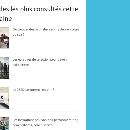
cles les plus consultés cette
aine
Où trouver des bacheliers et masters en cours
du soir ?
Les épreuves de sélection pour devenir
policier·ère
Le CESS: comment l’obtenir?
Les formations pour devenir personal trainer,
coach fitness, coach sportif