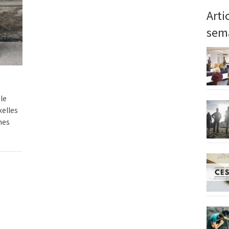
Arti
sem
le
xelles
mes