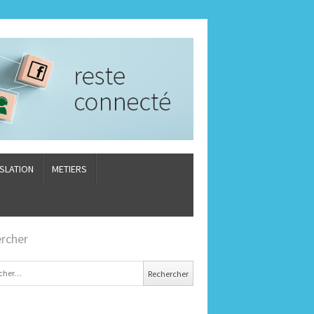
ISLATION
METIERS
rcher
er :