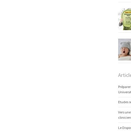
Articl
Préparer
Universi
Etudes s
Vers une
clinicien
Le Dispo