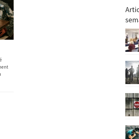
Arti
sem
é
ment
u