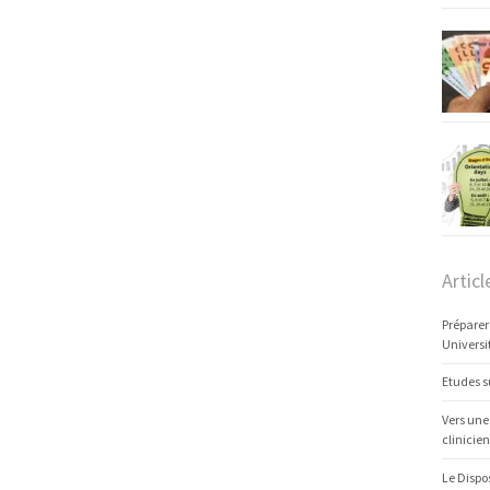
Articl
Préparer
Universi
Etudes s
Vers une
clinicien
Le Dispo