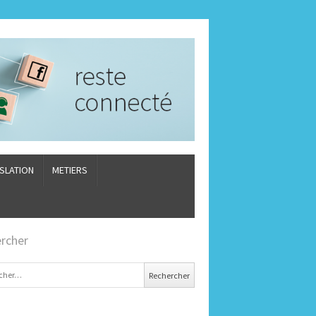
ISLATION
METIERS
rcher
er :