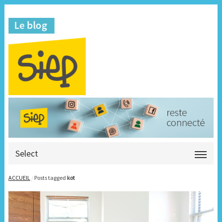
Select
ACCUEIL
/
Posts tagged
kot