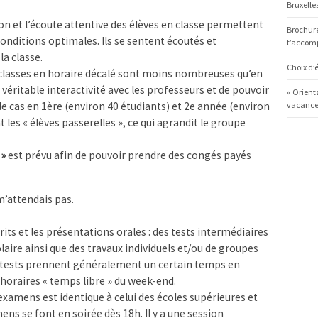
Bruxelles
ion et l’écoute attentive des élèves en classe permettent
Brochure
onditions optimales. Ils se sentent écoutés et
t’accom
a classe.
Choix d’é
 classes en horaire décalé sont moins nombreuses qu’en
 véritable interactivité avec les professeurs et de pouvoir
« Orient
vacances
 le cas en 1ère (environ 40 étudiants) et 2e année (environ
 les « élèves passerelles », ce qui agrandit le groupe
 »
est prévu afin de pouvoir prendre des congés payés
m’attendais pas.
crits et les présentations orales : des tests intermédiaires
aire ainsi que des travaux individuels et/ou de groupes
es tests prennent généralement un certain temps en
horaires « temps libre » du week-end.
 examens est identique à celui des écoles supérieures et
ens se font en soirée dès 18h. Il y a une session