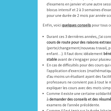
d’examens en janvier et une autre sessi
blocus intensif et 2 à 3 semaines d’ex
pour une durée de 2 mois par année sco
Enfin, voici
quelques conseils
pour tous ce
Durant ces 3 dernières années, j’ai co
cours de route pour des raisons extras
(perte/changement/nouveau travail, pr
enfant…). Il faut donc idéalement
béné
stable
avant de s’engager pour plusieu
En cas de difficultés pour des cours q
l’application d’exercices (mathématiqu
d’au moins un étudiant ayant des facil
professeurs ne convient pas à tout le m
expliquer les cours avec des mots simpl
Comme il existe une certaine solidarité 
à
demander des conseils et des résumé
examens de l’année précédente.
Comme il faut tenir sur la durée (plusi