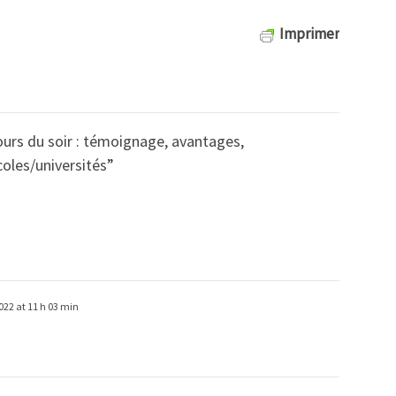
Imprimer
ours du soir : témoignage, avantages,
coles/universités
”
022 at 11 h 03 min