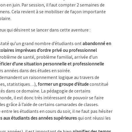
on en juin. Par session, il faut compter 2 semaines de
amens. Cela revient à se mobiliser de façon importante
laire.
ux qui désirent se lancer dans cette aventure :
nstaté qu’un grand nombre d’étudiants ont
abandonné en
colaires imprévues d’ordre privé ou professionnel
oblème de santé, problème familial, arrivée d’un
ficier d’une situation personnelle et professionnelle
rs années dans des études en soirée.
ui demandent un raisonnement logique au travers de
es, statistiques…),
former un groupe d’étude
constitué
ités dans ce domaine. La pédagogie de certains
onde, il est donc très intéressant de pouvoir se faire
es grâce à l’aide de certains camarades de classes.
entre les étudiants en cours du soir, il ne faut pas hésiter
s aux étudiants des années supérieures
qui ont réussi les
eurs années), il est important de bien
planifier des temps