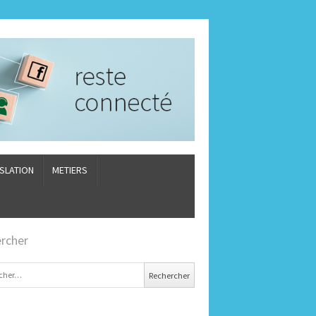
ISLATION
METIERS
rcher
er :