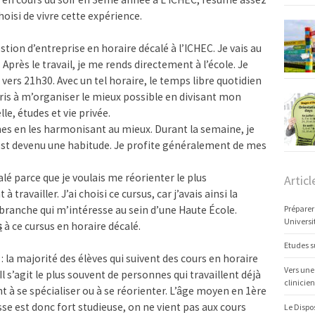
oisi de vivre cette expérience.
gestion d’entreprise en horaire décalé à l’ICHEC. Je vais au
Après le travail, je me rends directement à l’école. Je
 vers 21h30. Avec un tel horaire, le temps libre quotidien
is à m’organiser le mieux possible en divisant mon
le, études et vie privée.
es en les harmonisant au mieux. Durant la semaine, je
est devenu une habitude. Je profite généralement de mes
lé parce que je voulais me réorienter le plus
Articl
ravailler. J’ai choisi ce cursus, car j’avais ainsi la
Préparer
 branche qui m’intéresse au sein d’une Haute École.
Universi
s
à ce cursus en horaire décalé.
Etudes s
: la majorité des élèves qui suivent des cours en horaire
Vers une
Il s’agit le plus souvent de personnes qui travaillent déjà
clinicien
 à se spécialiser ou à se réorienter. L’âge moyen en 1ère
se est donc fort studieuse, on ne vient pas aux cours
Le Dispo