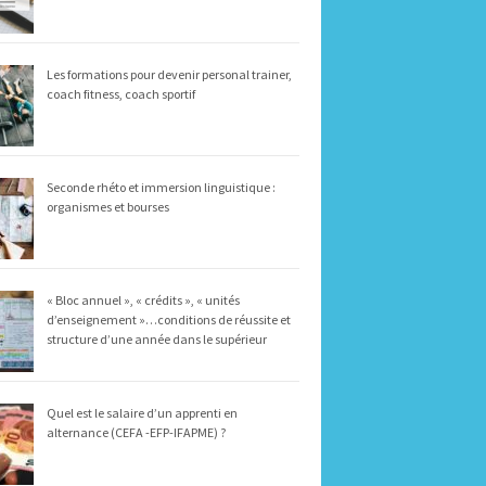
Les formations pour devenir personal trainer,
coach fitness, coach sportif
Seconde rhéto et immersion linguistique :
organismes et bourses
« Bloc annuel », « crédits », « unités
d’enseignement »…conditions de réussite et
structure d’une année dans le supérieur
Quel est le salaire d’un apprenti en
alternance (CEFA -EFP-IFAPME) ?